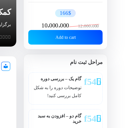
کمک
166$
Original
Current
برگزا
10،000،000
12،000،000
price
price
Add to cart
 of 5
was:
is:
12،000،000 تومان.
10،000،000 تومان.
مراحل ثبت نام
گام یک – بررسی دوره
توضیحات دوره را به شکل
کامل بررسی کنید!
گام دو – افزودن به سبد
خرید