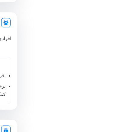
افرادی
افر
برخ
کمک