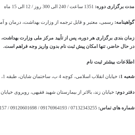
مدت برگزاری دوره:
1351 ساعت / 240 الی 300
روز / 12 الی 15 ماه
گواهینامه:
رسمی، معتبر و قابل ترجمه از وزارت بهداشت، درمان و 
زمان‌ بندی برگزاری هر دوره، پس از تأیید مرکز ملی وزارت بهداشت، 
در حال حاضر، تنها امکان پیش‌ ثبت‌ نام بدون واریز وجه
فراهم است.
اطلاعات بیشتر ثبت نام
شعبه 1:
خیابان انقلاب اسلامی، کوچه 4 ب، ساختمان شایان، طبقه 1، واحد 3
دفتر دوم:
خیابان زند، بالاتر از بیمارستان شهید فقیهی، روبروی خیابان هفت 
شماره های تماس:
07132343255 / 09176964193 / 09120601698 / 09171058157