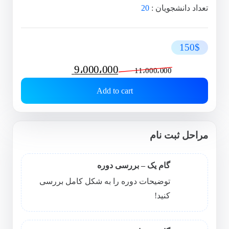
تعداد دانشجویان :
20
150$
Original
Current
9،000،000
11،000،000
price
price
Add to cart
was:
is:
9،000،000 تومان.
11،000،000 تومان.
مراحل ثبت نام
گام یک – بررسی دوره
توضیحات دوره را به شکل کامل بررسی
کنید!