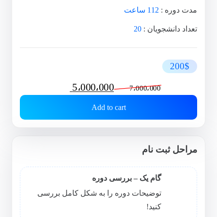
مدت دوره :
112 ساعت
تعداد دانشجویان :
20
200$
Original
Current
5،000،000
7،000،000
price
price
Add to cart
was:
is:
7،000،000 تومان.
5،000،000 تومان.
مراحل ثبت نام
گام یک – بررسی دوره
توضیحات دوره را به شکل کامل بررسی
کنید!