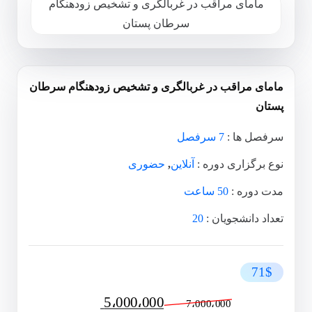
مامای مراقب در غربالگری و تشخیص زودهنگام
سرطان پستان
مامای مراقب در غربالگری و تشخیص زودهنگام سرطان
پستان
سرفصل ها :
7 سرفصل
نوع برگزاری دوره :
آنلاین
,
حضوری
مدت دوره :
50 ساعت
تعداد دانشجویان :
20
71$
Original
Current
5،000،000
7،000،000