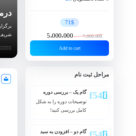
درما
71$
برگزا
Original
Current
شریف
5،000،000
7،000،000
price
price
Add to cart
 of 5
was:
is:
7،000،000 تومان.
5،000،000 تومان.
مراحل ثبت نام
گام یک – بررسی دوره
توضیحات دوره را به شکل
کامل بررسی کنید!
گام دو – افزودن به سبد