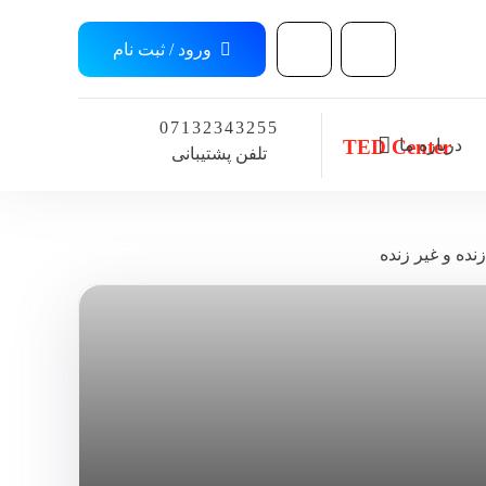
ورود / ثبت نام
07132343255
درباره ما
TED Center
تلفن پشتیبانی
ده و غیر زنده