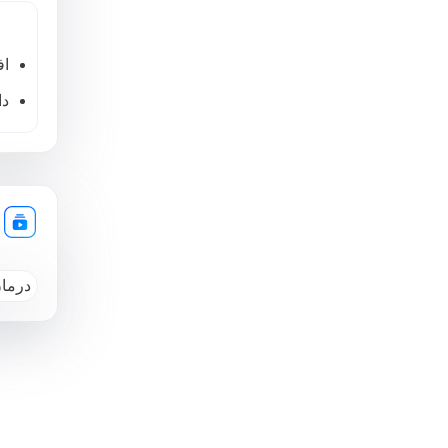
اف
دا
درمان