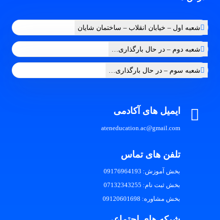
شعبه اول – خیابان انقلاب – ساختمان شایان
شعبه دوم – در حال بارگذاری…
شعبه سوم – در حال بارگذاری…
ایمیل های آکادمی
ateneducation.ac@gmail.com
تلفن های تماس
بخش آموزش: 09176964193
بخش ثبت نام: 07132343255
بخش مشاوره: 09120601698
شبکه های اجتماعی