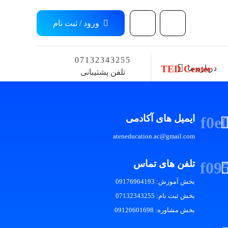
ورود / ثبت نام
07132343255
درباره ما
TED Center
تلفن پشتیبانی
ایمیل های آکادمی
ateneducation.ac@gmail.com
تلفن های تماس
بخش آموزش: 09176964193
بخش ثبت نام: 07132343255
بخش مشاوره: 09120601698