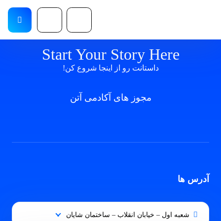
Start Your Story Here
داستانت رو از اینجا شروع کن!
مجوز های آکادمی آتن
آدرس ها
شعبه اول – خیابان انقلاب – ساختمان شایان