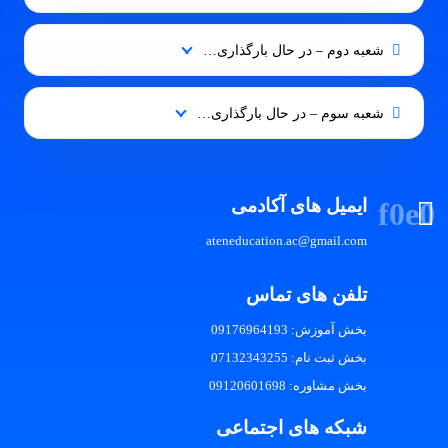
شعبه دوم – در حال بارگذاری…
شعبه سوم – در حال بارگذاری…
ایمیل های آکادمی
ateneducation.ac@gmail.com
تلفن های تماس
بخش آموزش: 09176964193
بخش ثبت نام: 07132343255
بخش مشاوره: 09120601698
شبکه های اجتماعی