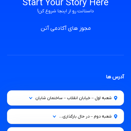
Start Your Story Here
داستانت رو از اینجا شروع کن!
مجوز های آکادمی آتن
آدرس ها
شعبه اول – خیابان انقلاب – ساختمان شایان
شعبه دوم – در حال بارگذاری…