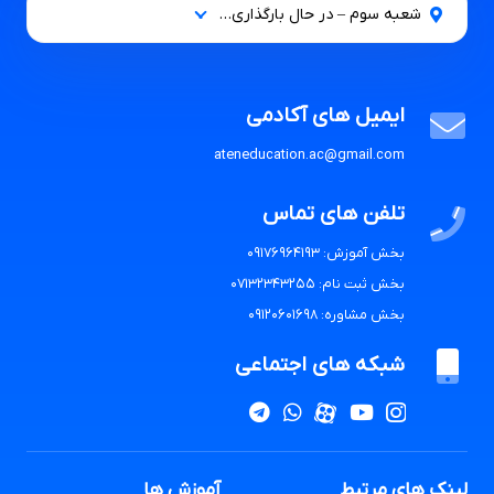
شعبه سوم – در حال بارگذاری…
ایمیل های آکادمی
ateneducation.ac@gmail.com
تلفن های تماس
بخش آموزش: 09176964193
بخش ثبت نام: 07132343255
بخش مشاوره: 09120601698
شبکه های اجتماعی
لینک های مرتبط
آموزش ها