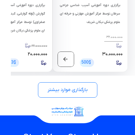
برگزاری دوره آموزشی آسیب شناسی جراحی
برگزاری دوره آموزشی آسیب شنا
سرطان توسط مرکز آموزش مهارتی و حرفه ای
گوارش (لوله گوارشی، کبد، پانکر
علوم پزشکی نیکان شریف
صفراوی) توسط مرکز آموزش مهار
ای علوم پزشکی نیکان شریف
Original
Current
32،000،000
price
price
Original
Current
22،000،000
was:
is:
price
price
20،000،000
30،000،000
30،000،000 تومان.
32،000،000 تومان.
was:
is:
333$
500$
20،000،000 تومان.
22،000،000 تومان.
بارگذاری موارد بیشتر